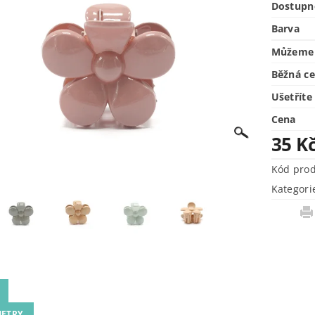
Dostupn
Barva
Můžeme 
Běžná c
Ušetříte
Cena
35 K
Kód pro
Kategori
ETRY