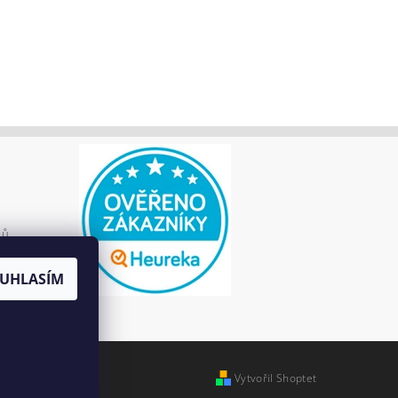
jů
UHLASÍM
Vytvořil Shoptet