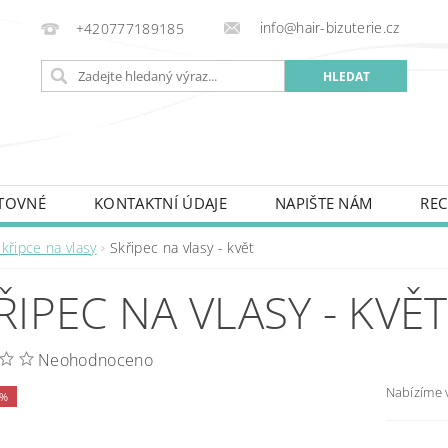
info@hair-bizuterie.cz
+420777189185
TOVNÉ
KONTAKTNÍ ÚDAJE
NAPIŠTE NÁM
REC
křipce na vlasy
Skřipec na vlasy - květ
ŘIPEC NA VLASY - KVĚT
Neohodnoceno
Nabízíme 
 %