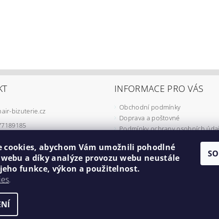
KT
INFORMACE PRO VÁS
Obchodní podmínky
hair-bizuterie.cz
Doprava a poštovné
77189185
Podmínky ochrany osobních úda
Podmínky užívání COOKIES
 cookies, abychom Vám umožnili pohodlné
Odstoupení od smlouvy
SO
í webu a díky analýze provozu webu neustále
Formulář pro reklamaci
 jeho funkce, výkon a použitelnost.
Minimální cena objednávky
ies
.
Náš příběh
NÍ