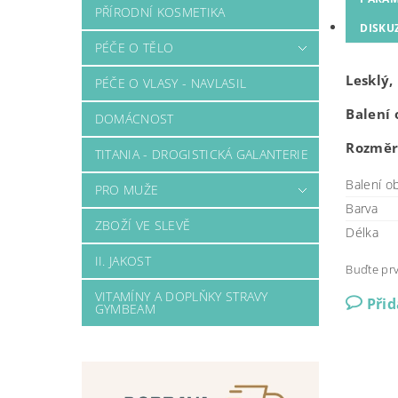
PŘÍRODNÍ KOSMETIKA
DISKU
PÉČE O TĚLO
Lesklý,
PÉČE O VLASY - NAVLASIL
Balení 
DOMÁCNOST
Rozměr
TITANIA - DROGISTICKÁ GALANTERIE
Balení o
PRO MUŽE
Barva
ZBOŽÍ VE SLEVĚ
Délka
II. JAKOST
Buďte prv
VITAMÍNY A DOPLŇKY STRAVY
Při
GYMBEAM