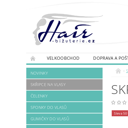
VELKOOBCHOD
DOPRAVA A POŠ
S
NOVINKY
SK
SKŘIPCE NA VLASY
ČELENKY
SPONKY DO VLASŮ
Sleva 50
GUMIČKY DO VLASŮ