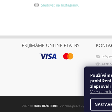
Sledovat na Instagramu
PŘIJÍMÁME ONLINE PLATBY
KONTA
info
@
+4207
Používáme
prohlížen
zlepšovali
Více o cook
NASTAVE
2026 ©
HAIR BIŽUTERIE
, všechna práva vyhrazena