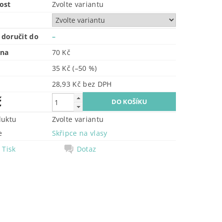
ost
Zvolte variantu
doručit do
–
ena
70 Kč
35 Kč
(–50 %)
28,93 Kč bez DPH
č
duktu
Zvolte variantu
e
Skřipce na vlasy
Tisk
Dotaz