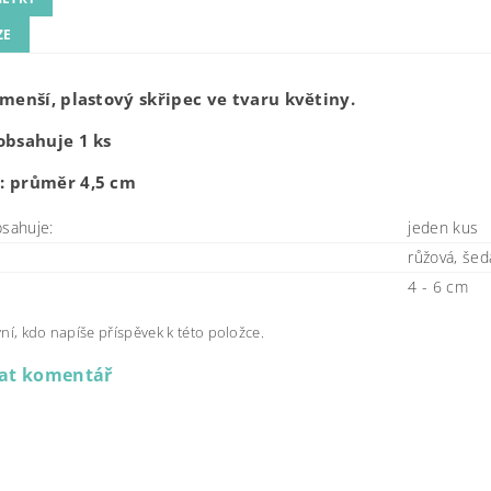
ZE
 menší, plastový skřipec ve tvaru květiny.
obsahuje 1 ks
: průměr 4,5 cm
bsahuje:
jeden kus
růžová, šed
4 - 6 cm
ní, kdo napíše příspěvek k této položce.
dat komentář