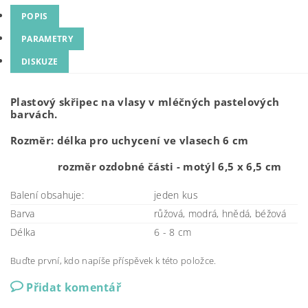
POPIS
PARAMETRY
DISKUZE
Plastový skřipec na vlasy v mléčných pastelových
barvách.
Rozměr: délka pro uchycení ve vlasech 6 cm
rozměr ozdobné části - motýl 6,5 x 6,5 cm
Balení obsahuje:
jeden kus
Barva
růžová, modrá, hnědá, béžová
Délka
6 - 8 cm
Buďte první, kdo napíše příspěvek k této položce.
Přidat komentář