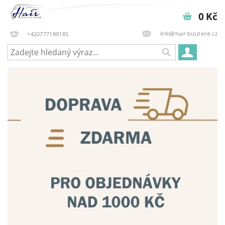
0 Kč
info@hair-bizuterie.cz
+420777189185