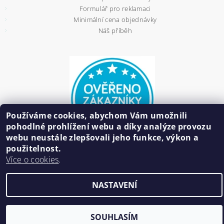
Formulář pro reklamaci
Minimální cena objednávky
Náš příběh
Používáme cookies, abychom Vám umožnili
pohodlné prohlížení webu a díky analýze provozu
webu neustále zlepšovali jeho funkce, výkon a
použitelnost.
Více o cookies
.
2026 ©
HAIR BIŽUTERIE
, všechna práva vyhrazena
NASTAVENÍ
Vytvořil Shoptet
SOUHLASÍM