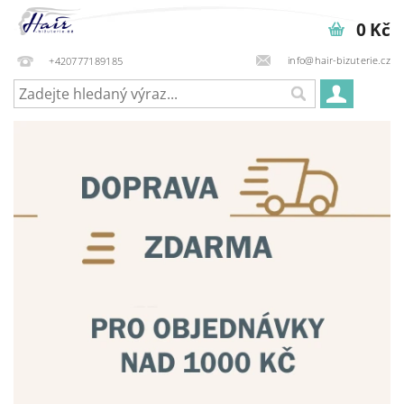
0 Kč
info@hair-bizuterie.cz
+420777189185