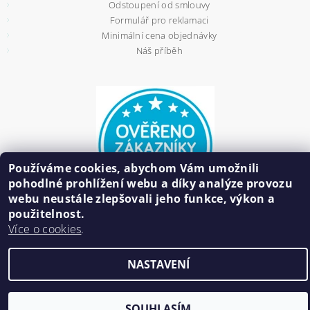
Odstoupení od smlouvy
Formulář pro reklamaci
Minimální cena objednávky
Náš příběh
Používáme cookies, abychom Vám umožnili
pohodlné prohlížení webu a díky analýze provozu
webu neustále zlepšovali jeho funkce, výkon a
použitelnost.
Více o cookies
.
2026 ©
HAIR BIŽUTERIE
, všechna práva vyhrazena
NASTAVENÍ
Vytvořil Shoptet
SOUHLASÍM