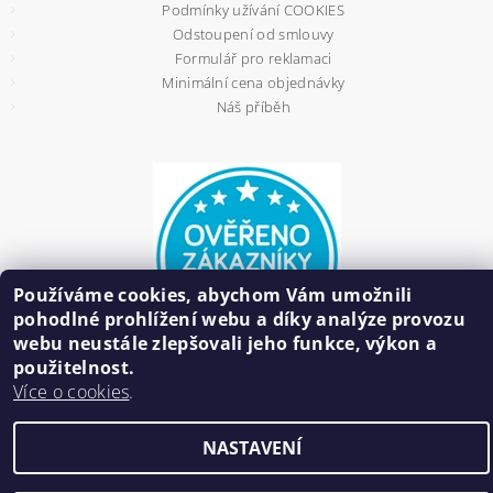
Podmínky užívání COOKIES
Odstoupení od smlouvy
Formulář pro reklamaci
Minimální cena objednávky
Náš příběh
Používáme cookies, abychom Vám umožnili
pohodlné prohlížení webu a díky analýze provozu
webu neustále zlepšovali jeho funkce, výkon a
použitelnost.
Více o cookies
.
2026 ©
HAIR BIŽUTERIE
, všechna práva vyhrazena
NASTAVENÍ
Vytvořil Shoptet