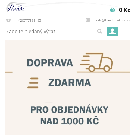
0 Kč
info@hair-bizuterie.cz
+420777189185