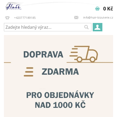
0 Kč
info@hair-bizuterie.cz
+420777189185