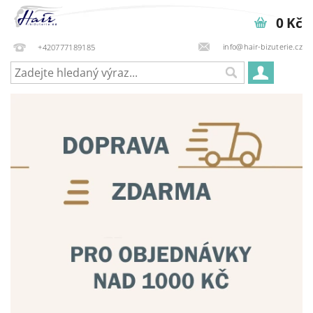
0 Kč
info@hair-bizuterie.cz
+420777189185