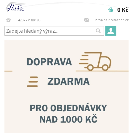
0 Kč
info@hair-bizuterie.cz
+420777189185