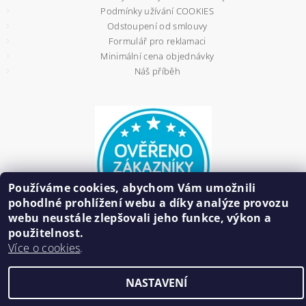
Podmínky užívání COOKIES
Odstoupení od smlouvy
Formulář pro reklamaci
Minimální cena objednávky
Náš příběh
Používáme cookies, abychom Vám umožnili
pohodlné prohlížení webu a díky analýze provozu
webu neustále zlepšovali jeho funkce, výkon a
použitelnost.
Více o cookies
.
2026 ©
HAIR BIŽUTERIE
, všechna práva vyhrazena
NASTAVENÍ
Vytvořil Shoptet