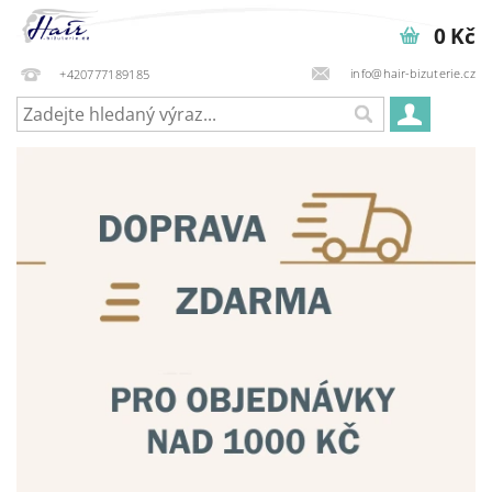
0 Kč
info@hair-bizuterie.cz
+420777189185