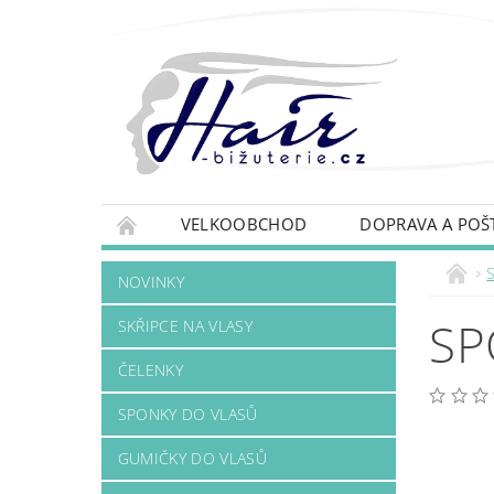
VELKOOBCHOD
DOPRAVA A POŠ
NOVINKY
SP
SKŘIPCE NA VLASY
ČELENKY
SPONKY DO VLASŮ
GUMIČKY DO VLASŮ