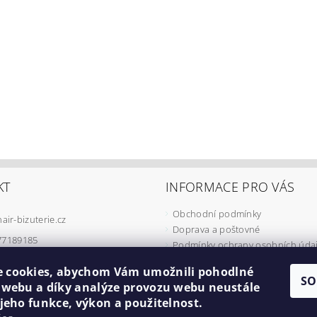
KT
INFORMACE PRO VÁS
Obchodní podmínky
hair-bizuterie.cz
Doprava a poštovné
77189185
Podmínky ochrany osobních úda
Podmínky užívání COOKIES
 cookies, abychom Vám umožnili pohodlné
Odstoupení od smlouvy
SO
í webu a díky analýze provozu webu neustále
Formulář pro reklamaci
 jeho funkce, výkon a použitelnost.
Minimální cena objednávky