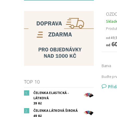
OZDO
Skla
Produk
60
od
Barva
Buďte prv
TOP 10
Při
ČELENKA ELASTICKÁ -
LÁTKOVÁ
39 Kč
ČELENKA LÁTKOVÁ ŠIROKÁ
49 Kč