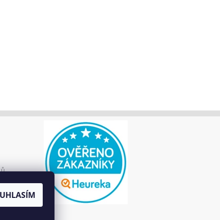
jů
UHLASÍM