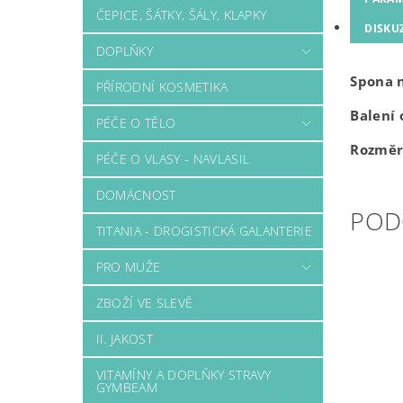
ČEPICE, ŠÁTKY, ŠÁLY, KLAPKY
DISKU
DOPLŇKY
Spona n
PŘÍRODNÍ KOSMETIKA
Balení 
PÉČE O TĚLO
Rozměr
PÉČE O VLASY - NAVLASIL
DOMÁCNOST
POD
TITANIA - DROGISTICKÁ GALANTERIE
PRO MUŽE
ZBOŽÍ VE SLEVĚ
II. JAKOST
VITAMÍNY A DOPLŇKY STRAVY
GYMBEAM