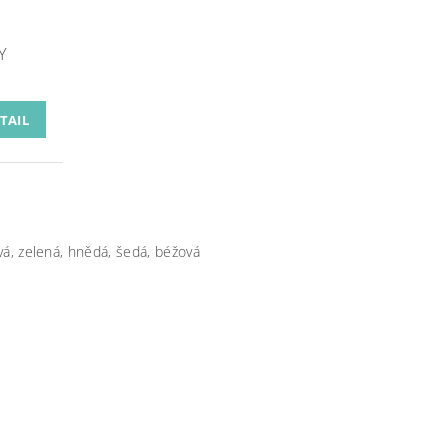
Y
TAIL
vá, zelená, hnědá, šedá, béžová