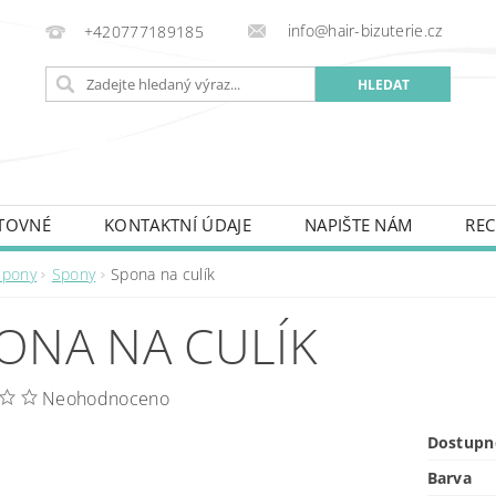
info@hair-bizuterie.cz
+420777189185
TOVNÉ
KONTAKTNÍ ÚDAJE
NAPIŠTE NÁM
REC
Spony
Spony
Spona na culík
ONA NA CULÍK
Neohodnoceno
Dostupn
Barva