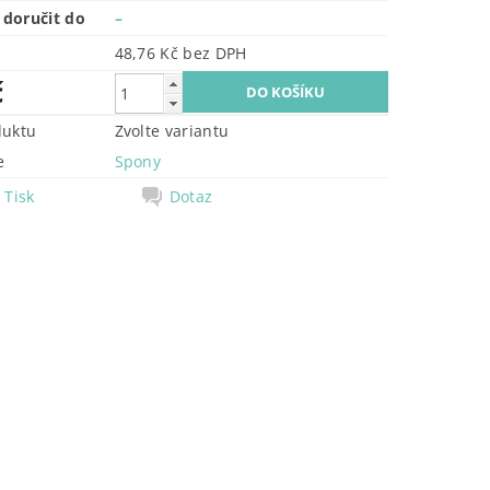
doručit do
–
48,76 Kč bez DPH
č
duktu
Zvolte variantu
e
Spony
Tisk
Dotaz