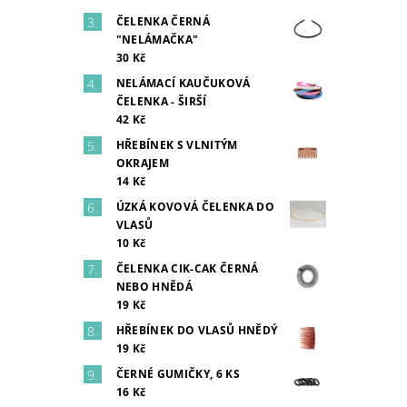
ČELENKA ČERNÁ
"NELÁMAČKA"
30 Kč
NELÁMACÍ KAUČUKOVÁ
ČELENKA - ŠIRŠÍ
42 Kč
HŘEBÍNEK S VLNITÝM
OKRAJEM
14 Kč
ÚZKÁ KOVOVÁ ČELENKA DO
VLASŮ
10 Kč
ČELENKA CIK-CAK ČERNÁ
NEBO HNĚDÁ
19 Kč
HŘEBÍNEK DO VLASŮ HNĚDÝ
19 Kč
ČERNÉ GUMIČKY, 6 KS
16 Kč