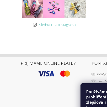
Sledovat na Instagramu
PŘIJÍMÁME ONLINE PLATBY
KONTA
info
@
+4207
Používáme
prohlížen
zlepšovali