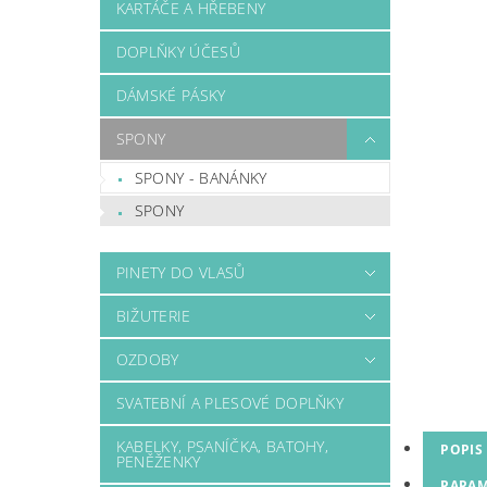
KARTÁČE A HŘEBENY
DOPLŇKY ÚČESŮ
DÁMSKÉ PÁSKY
SPONY
SPONY - BANÁNKY
SPONY
PINETY DO VLASŮ
BIŽUTERIE
OZDOBY
SVATEBNÍ A PLESOVÉ DOPLŇKY
KABELKY, PSANÍČKA, BATOHY,
POPIS
PENĚŽENKY
PARAM