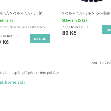
BNÁ SPONA NA CULÍK
SPONA NA COP S KAMÍNK
dem
(2 ks)
Skladem
(5 ks)
t nabízíme ve více velikostech.
73,55 Kč bez DPH
DE
89 Kč
od 49,59 Kč bez DPH
DETAIL
 Kč
černá, růžo
ní, kdo napíše příspěvek k této položce.
dat komentář