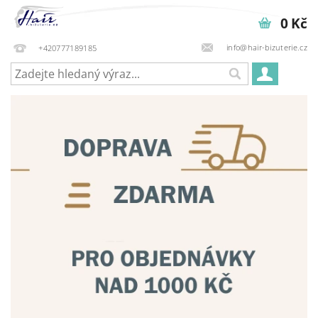
0 Kč
info@hair-bizuterie.cz
+420777189185