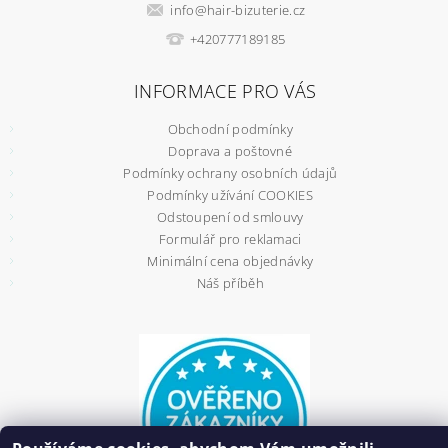
info
@
hair-bizuterie.cz
+420777189185
INFORMACE PRO VÁS
Obchodní podmínky
Doprava a poštovné
Podmínky ochrany osobních údajů
Podmínky užívání COOKIES
Odstoupení od smlouvy
Formulář pro reklamaci
Minimální cena objednávky
Náš příběh