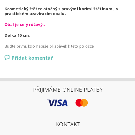
Kosmetický štětec otočný s pravými kozími štětinami, v
praktickém uzavíracím obalu.
Obal je celý růžový..
Délka 10 cm.
Buďte první, kdo napíše příspěvek k této položce.
Přidat komentář
PŘIJÍMÁME ONLINE PLATBY
KONTAKT