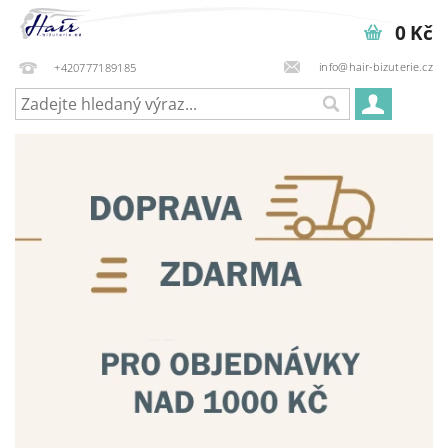
0 Kč
info@hair-bizuterie.cz
+420777189185