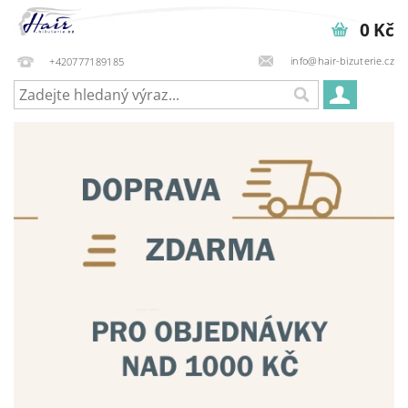
0 Kč
info@hair-bizuterie.cz
+420777189185