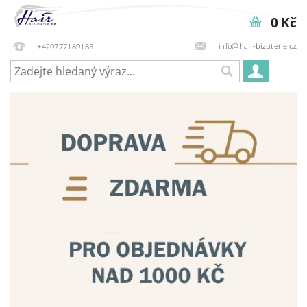
0 Kč
info@hair-bizuterie.cz
+420777189185