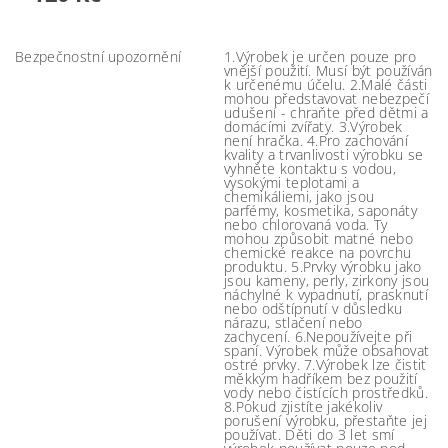
Bezpečnostní upozornění
1.Výrobek je určen pouze pro
vnější použití. Musí být používán
k určenému účelu. 2.Malé části
mohou představovat nebezpečí
udušení - chraňte před dětmi a
domácími zvířaty. 3.Výrobek
není hračka. 4.Pro zachování
kvality a trvanlivosti výrobku se
vyhněte kontaktu s vodou,
vysokými teplotami a
chemikáliemi, jako jsou
parfémy, kosmetika, saponáty
nebo chlorovaná voda. Ty
mohou způsobit matné nebo
chemické reakce na povrchu
produktu. 5.Prvky výrobku jako
jsou kameny, perly, zirkony jsou
náchylné k vypadnutí, prasknutí
nebo odštípnutí v důsledku
nárazu, stlačení nebo
zachycení. 6.Nepoužívejte při
spaní. Výrobek může obsahovat
ostré prvky. 7.Výrobek lze čistit
měkkým hadříkem bez použití
vody nebo čistících prostředků.
8.Pokud zjistíte jakékoliv
porušení výrobku, přestaňte jej
používat. Děti do 3 let smí