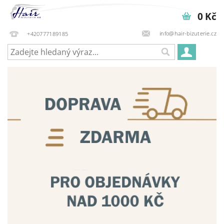
0 Kč
info@hair-bizuterie.cz
+420777189185