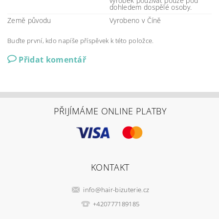
výrobek používat pouze pod
dohledem dospělé osoby.
Země původu
Vyrobeno v Číně
Buďte první, kdo napíše příspěvek k této položce.
Přidat komentář
PŘIJÍMÁME ONLINE PLATBY
KONTAKT
info
@
hair-bizuterie.cz
+420777189185